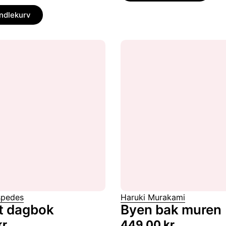
andlekurv
spedes
Haruki Murakami
t dagbok
Byen bak muren
kr
449,00
kr