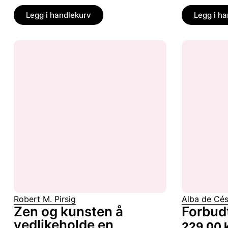
Legg i handlekurv
Legg i h
Robert M. Pirsig
Alba de Cé
Zen og kunsten å
Forbud
vedlikeholde en
229,00