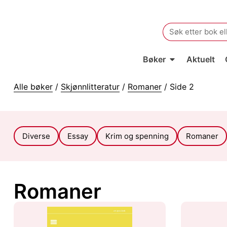
Search
for:
Bøker
Aktuelt
Alle bøker
/
Skjønnlitteratur
/
Romaner
/ Side 2
Diverse
Essay
Krim og spenning
Romaner
Romaner