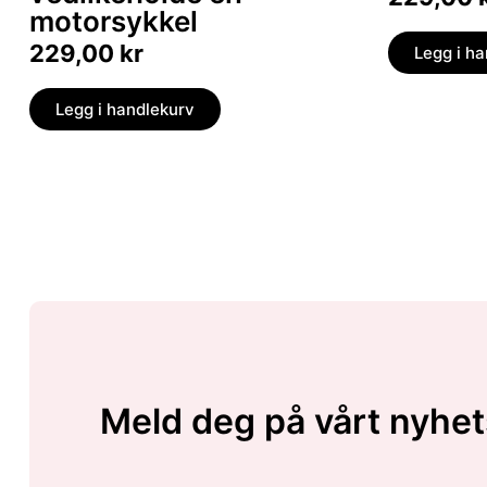
motorsykkel
229,00
kr
Legg i h
Legg i handlekurv
Meld deg på vårt nyhet