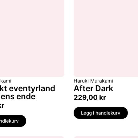
akami
Haruki Murakami
kt eventyrland
After Dark
dens ende
229,00
kr
kr
Legg i handlekurv
andlekurv