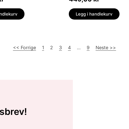
andlekurv
Legg i handlekurv
<< Forrige
1
2
3
4
…
9
Neste >>
sbrev!