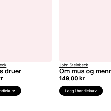
beck
John Steinbeck
s druer
Om mus og men
kr
149,00
kr
andlekurv
Legg i handlekurv