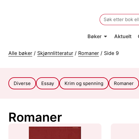
Search
for:
Bøker
Aktuelt
Alle bøker
/
Skjønnlitteratur
/
Romaner
/ Side 9
Diverse
Essay
Krim og spenning
Romaner
Romaner