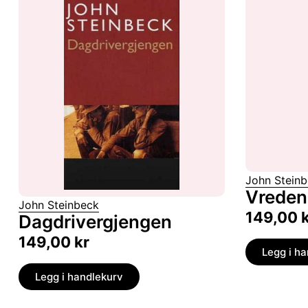
John Stein
Vreden
John Steinbeck
149,00
Dagdrivergjengen
149,00
kr
Legg i h
Legg i handlekurv