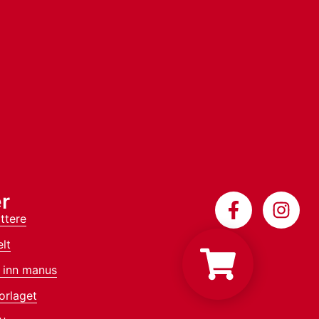
r
ttere
lt
 inn manus
orlaget