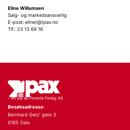
Eline Willumsen
Salg- og markedsansvarlig
E-post: eline(@)pax.no
Tlf.: 23 13 69 16
– en del av Forente Forlag AS
Besøksadresse:
Bernhard Getz’ gate 3
0165 Oslo