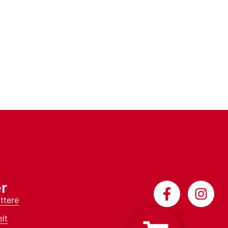
r
ttere
lt