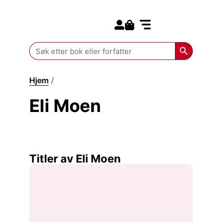
Search for:
Kommende bøker
Search Butt
Search
for:
Hjem
/
Eli Moen
Eli Moen
Titler av Eli Moen