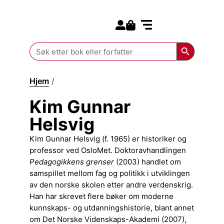
Search for:
Kommende bøker
Search Butt
Search
for:
Hjem
/
Kim Gunnar Helsvig
Kim Gunnar
Helsvig
Kim Gunnar Helsvig (f. 1965) er historiker og
professor ved OsloMet. Doktoravhandlingen
Pedagogikkens grenser
(2003) handlet om
samspillet mellom fag og politikk i utviklingen
av den norske skolen etter andre verdenskrig.
Han har skrevet flere bøker om moderne
kunnskaps- og utdanningshistorie, blant annet
om Det Norske Videnskaps-Akademi (2007),