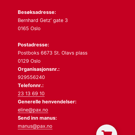
Besøksadresse:
Bernhard Getz’ gate 3
0165 Oslo
Postadresse:
Postboks 6673 St. Olavs plass
0129 Oslo
Organisasjonsnr.:
929556240
Telefonnr.:
23 13 69 10
Generelle henvendelser:
eline@pax.no
Send inn manus:
manus@pax.no