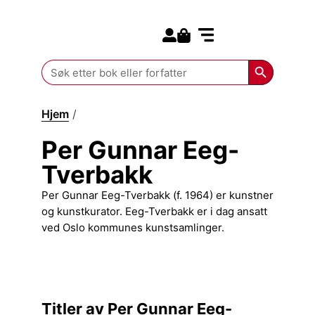
Search for:
Kommende bøker
Search Butt
Search
for:
Hjem
/
Per Gunnar Eeg-Tverbakk
Per Gunnar Eeg-
Tverbakk
Per Gunnar Eeg-Tverbakk (f. 1964) er kunstner
og kunstkurator. Eeg-Tverbakk er i dag ansatt
ved Oslo kommunes kunstsamlinger.
Titler av Per Gunnar Eeg-