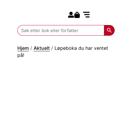
Search for:
Kommende bøker
Search Butt
Search
for:
Hjem
/
Aktuelt
/
Løpeboka du har ventet
på!