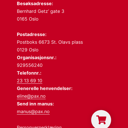
Besøksadresse:
Bernhard Getz’ gate 3
0165 Oslo
Postadresse:
Postboks 6673 St. Olavs plass
0129 Oslo
Organisasjonsnr.:
929556240
Telefonnr.:
23 13 69 10
Generelle henvendelser:
eline@pax.no
Send inn manus:
manus@pax.no
Personvernerklæring