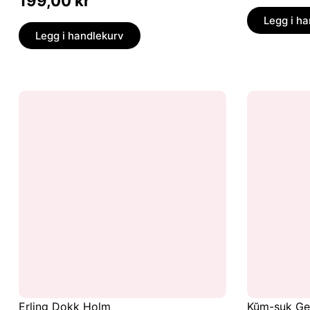
199,00
kr
Legg i h
Legg i handlekurv
Erling Dokk Holm
Kŭm-suk G