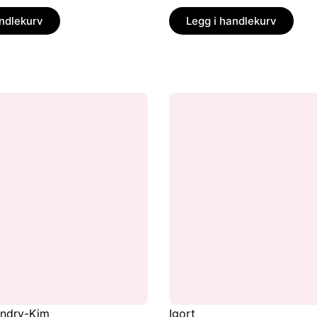
andlekurv
Legg i handlekurv
endry-Kim
Igort