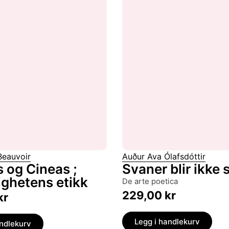
Beauvoir
Auður Ava Ólafsdóttir
 og Cineas ;
Svaner blir ikke s
ighetens etikk
de arte poetica
229,00
kr
kr
Legg i handlekurv
andlekurv