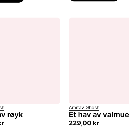
sh
Amitav Ghosh
av røyk
Et hav av valmue
kr
229,00
kr