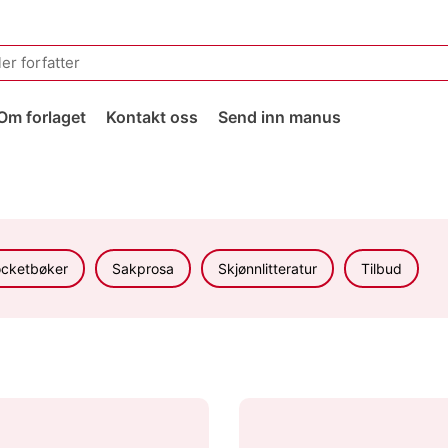
Om forlaget
Kontakt oss
Send inn manus
cketbøker
Sakprosa
Skjønnlitteratur
Tilbud