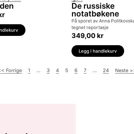
iden
De russiske
notatbøkene
kr
på sporet av Anna Politkovskaja : en
tegnet reportasje
andlekurv
349,00
kr
Legg i handlekurv
<< Forrige
1
…
3
4
5
6
7
…
24
Neste >