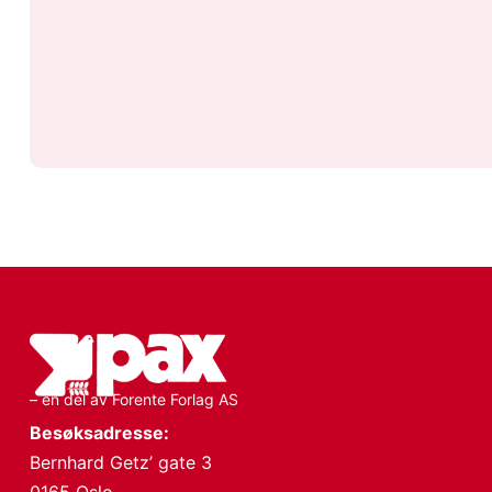
– en del av Forente Forlag AS
Besøksadresse:
Bernhard Getz’ gate 3