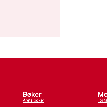
Bøker
Me
Årets bøker
Forfa