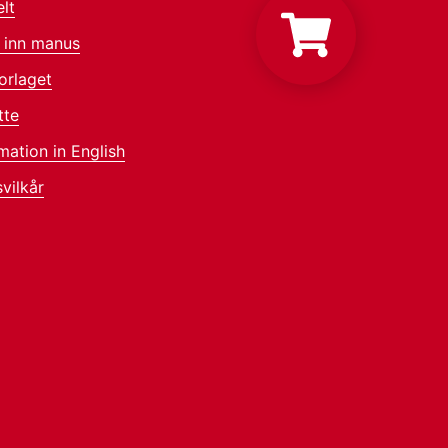
lt
 inn manus
orlaget
tte
mation in English
vilkår