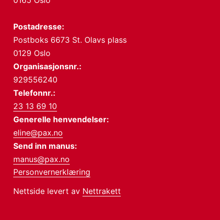
0165 Oslo
Postadresse:
Postboks 6673 St. Olavs plass
0129 Oslo
Organisasjonsnr.:
929556240
Telefonnr.:
23 13 69 10
Generelle henvendelser:
eline@pax.no
Send inn manus:
manus@pax.no
Personvernerklæring
Nettside levert av
Nettrakett