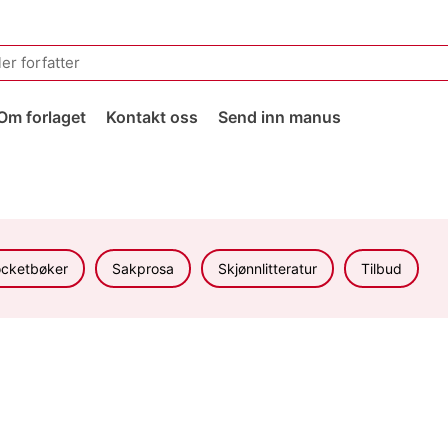
Om forlaget
Kontakt oss
Send inn manus
cketbøker
Sakprosa
Skjønnlitteratur
Tilbud