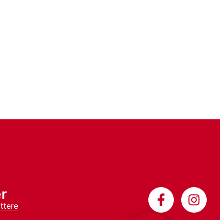
r
ttere