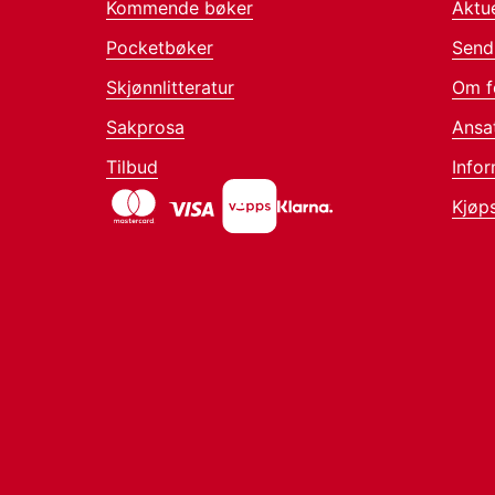
Kommende bøker
Aktue
Pocketbøker
Send
Skjønnlitteratur
Om f
Sakprosa
Ansa
Tilbud
Infor
Kjøps