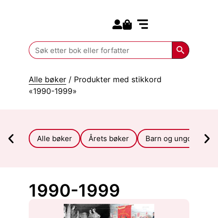
Search for:
Kommende bøker
Search Butt
Search
for:
Alle bøker
/ Produkter med stikkord
«1990-1999»
Alle bøker
Årets bøker
Barn og ungdom
1990-1999