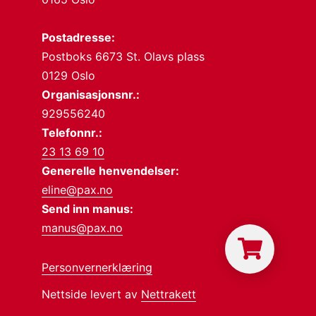
Postadresse:
Postboks 6673 St. Olavs plass
0129 Oslo
Organisasjonsnr.:
929556240
Telefonnr.:
23 13 69 10
Generelle henvendelser:
eline@pax.no
Send inn manus:
manus@pax.no
Personvernerklæring
Nettside levert av
Nettrakett