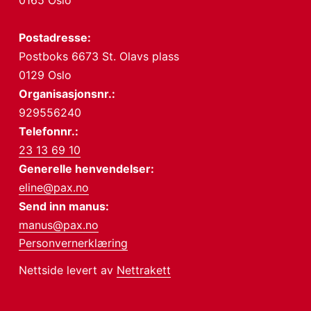
0165 Oslo
Postadresse:
Postboks 6673 St. Olavs plass
0129 Oslo
Organisasjonsnr.:
929556240
Telefonnr.:
23 13 69 10
Generelle henvendelser:
eline@pax.no
Send inn manus:
manus@pax.no
Personvernerklæring
Nettside levert av
Nettrakett