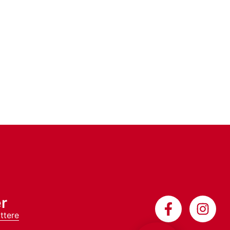
r
ttere