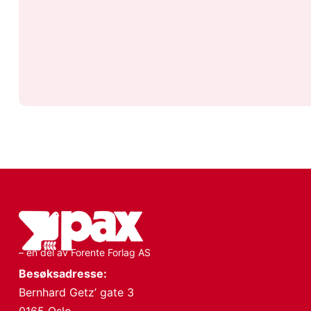
– en del av Forente Forlag AS
Besøksadresse:
Bernhard Getz’ gate 3