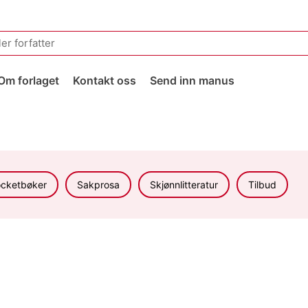
Om forlaget
Kontakt oss
Send inn manus
cketbøker
Sakprosa
Skjønnlitteratur
Tilbud