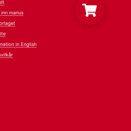
lt
 inn manus
orlaget
tte
mation in English
vilkår