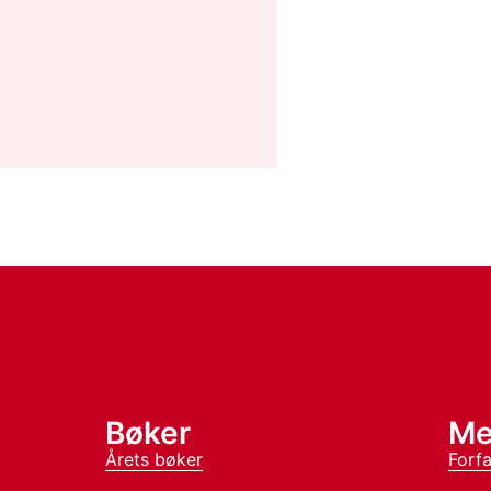
Bøker
Me
Årets bøker
Forfa