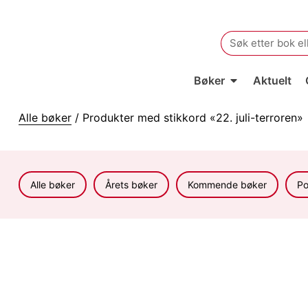
Search
for:
Bøker
Aktuelt
Alle bøker
/ Produkter med stikkord «22. juli-terroren»
Alle bøker
Årets bøker
Kommende bøker
Po