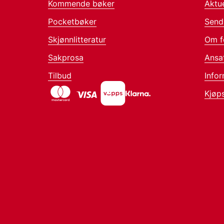
Kommende bøker
Aktue
Pocketbøker
Send
Skjønnlitteratur
Om f
Sakprosa
Ansa
Tilbud
Infor
Kjøps