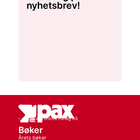
nyhetsbrev!
– en del av Forente Forlag AS
Bøker
Årets bøker