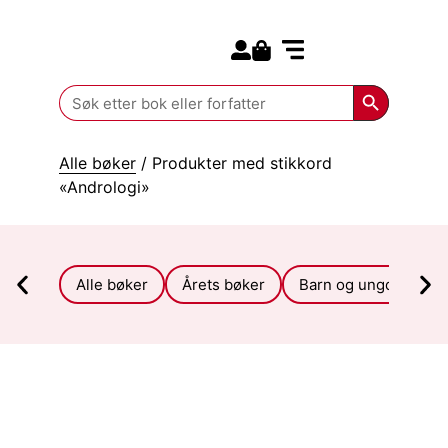
Search for:
Kommende bøker
Search Butt
Search
for:
Alle bøker
/ Produkter med stikkord
«Andrologi»
Alle bøker
Årets bøker
Barn og ungdom