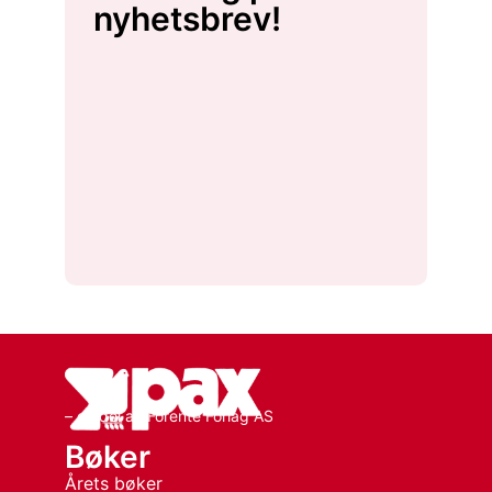
nyhetsbrev!
– en del av Forente Forlag AS
Bøker
Årets bøker