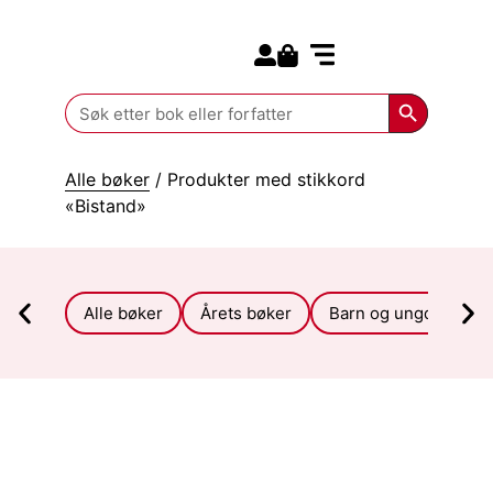
Search for:
Kommende bøker
Search Butt
Search
for:
Alle bøker
/ Produkter med stikkord
«Bistand»
Alle bøker
Årets bøker
Barn og ungdom