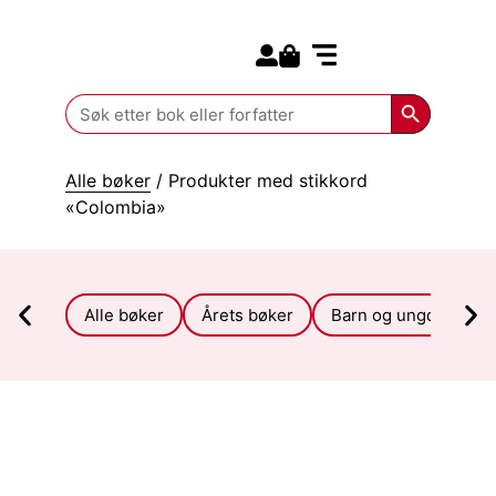
Search for:
Kommende bøker
Search Butt
Search
for:
Alle bøker
/ Produkter med stikkord
«Colombia»
Alle bøker
Årets bøker
Barn og ungdom