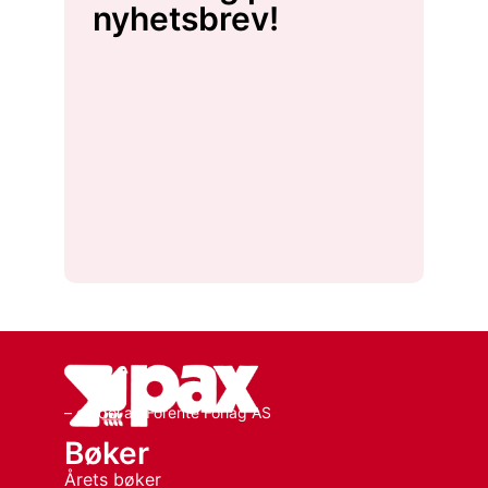
nyhetsbrev!
– en del av Forente Forlag AS
Bøker
Årets bøker