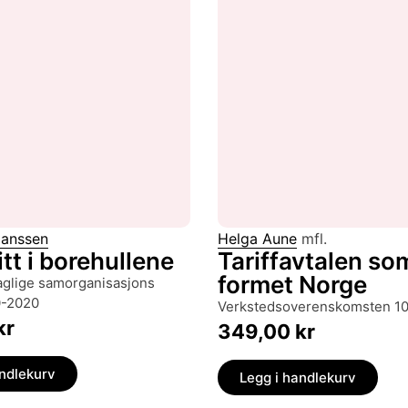
Hanssen
Helga Aune
mfl.
t i borehullene
Tariffavtalen so
formet Norge
0-2020
verkstedsoverenskomsten 10
kr
349,00
kr
andlekurv
Legg i handlekurv