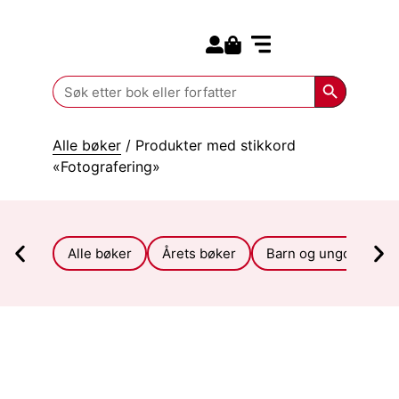
Search for:
Kommende bøker
Search Butt
Search
for:
Alle bøker
/ Produkter med stikkord
«Fotografering»
Alle bøker
Årets bøker
Barn og ungdom