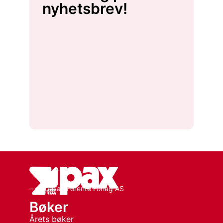
nyhetsbrev!
– en del av Forente Forlag AS
Bøker
Årets bøker