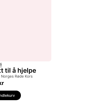
li
 til å hjelpe
om Norges Røde Kors
kr
andlekurv