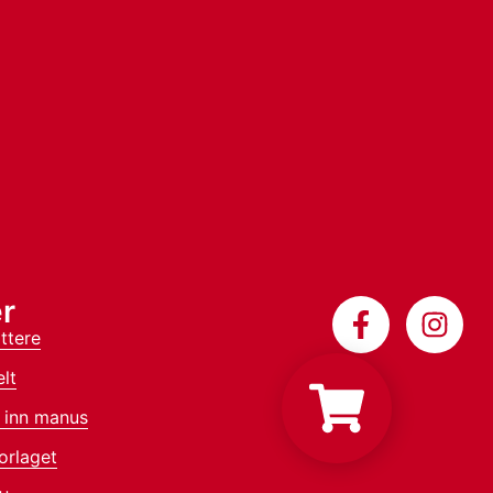
r
ttere
lt
 inn manus
orlaget