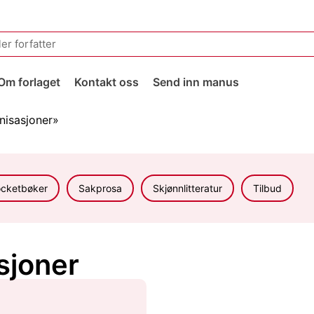
Om forlaget
Kontakt oss
Send inn manus
nisasjoner»
cketbøker
Sakprosa
Skjønnlitteratur
Tilbud
sjoner