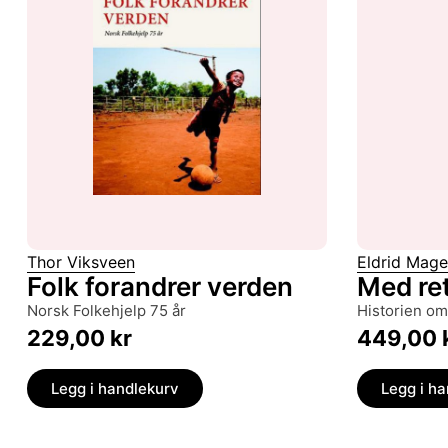
Thor Viksveen
Eldrid Mage
Folk forandrer verden
Med rett
Norsk Folkehjelp 75 år
historien 
229,00
kr
449,00
Legg i handlekurv
Legg i h