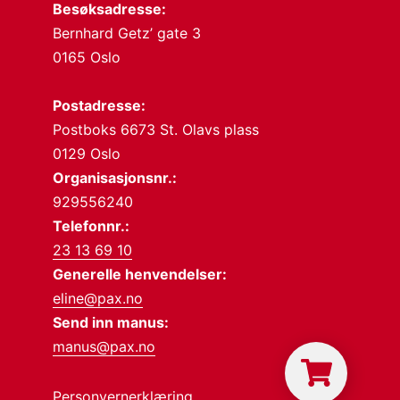
Besøksadresse:
Bernhard Getz’ gate 3
0165 Oslo
Postadresse:
Postboks 6673 St. Olavs plass
0129 Oslo
Organisasjonsnr.:
929556240
Telefonnr.:
23 13 69 10
Generelle henvendelser:
eline@pax.no
Send inn manus:
manus@pax.no
Personvernerklæring