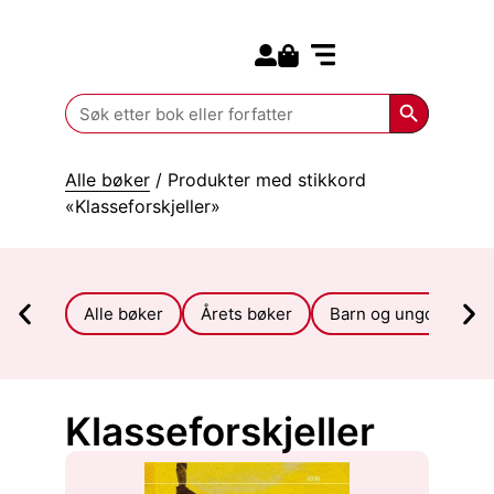
Search for:
Kommende bøker
Search Butt
Search
for:
Alle bøker
/ Produkter med stikkord
«Klasseforskjeller»
Alle bøker
Årets bøker
Barn og ungdom
Klasseforskjeller