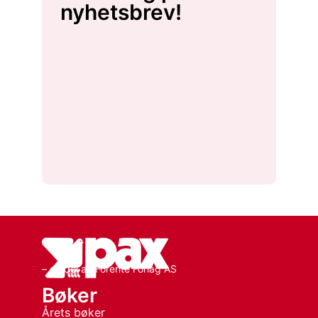
nyhetsbrev!
– en del av Forente Forlag AS
Bøker
Årets bøker