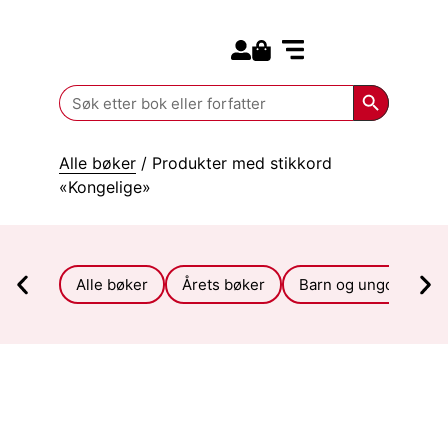
Search for:
Kommende bøker
Search Butt
Search
for:
Alle bøker
/ Produkter med stikkord
«Kongelige»
Alle bøker
Årets bøker
Barn og ungdom