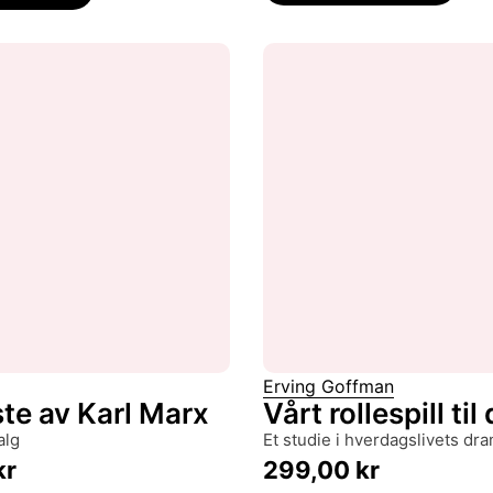
Erving Goffman
te av Karl Marx
Vårt rollespill til
alg
et studie i hverdagslivets dr
kr
299,00
kr