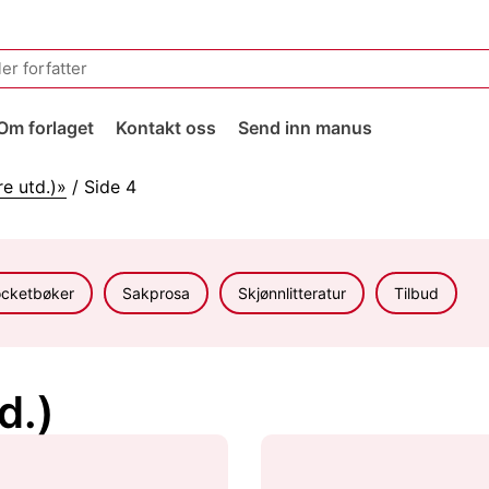
Om forlaget
Kontakt oss
Send inn manus
e utd.)»
/ Side 4
cketbøker
Sakprosa
Skjønnlitteratur
Tilbud
d.)