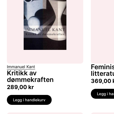
Feminis
Immanuel Kant
Kritikk av
litterat
dømmekraften
369,00
289,00
kr
Legg i h
Legg i handlekurv