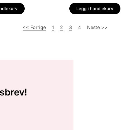
andlekurv
Legg i handlekurv
<< Forrige
1
2
3
4
Neste >>
sbrev!