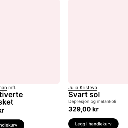
man
mfl.
Julia Kristeva
tiverte
Svart sol
sket
depresjon og melankoli
329,00
kr
kr
Legg i handlekurv
andlekurv