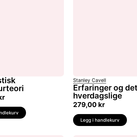
tisk
Stanley Cavell
Erfaringer og de
urteori
hverdagslige
kr
279,00
kr
andlekurv
Legg i handlekurv