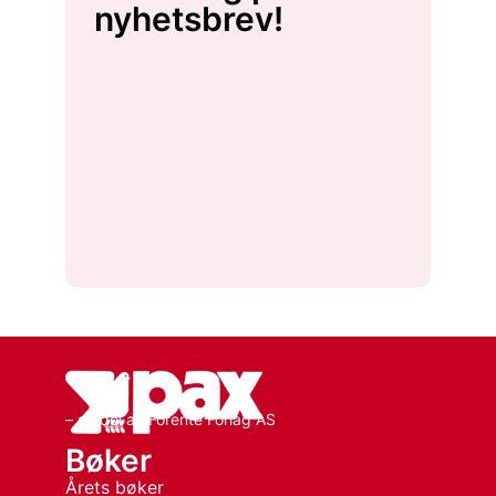
nyhetsbrev!
– en del av Forente Forlag AS
Bøker
Årets bøker