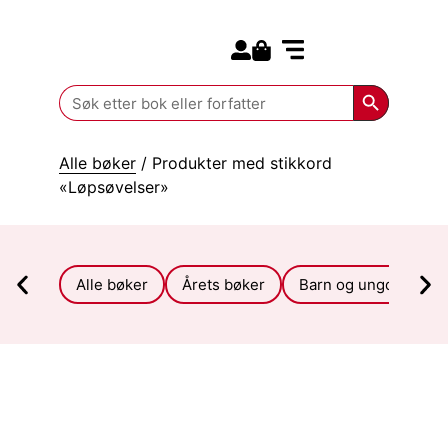
Search for:
Kommende bøker
Search Butt
Search
for:
Alle bøker
/ Produkter med stikkord
«Løpsøvelser»
Alle bøker
Årets bøker
Barn og ungdom