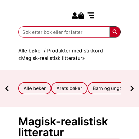
Search for:
Kommende bøker
Search Butt
Search
for:
Alle bøker
/ Produkter med stikkord
«Magisk-realistisk litteratur»
Alle bøker
Årets bøker
Barn og ungdom
Magisk-realistisk
litteratur