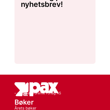
nyhetsbrev!
– en del av Forente Forlag AS
Bøker
Årets bøker