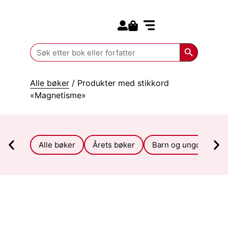
Search for:
Kommende bøker
Search Butt
Search
for:
Alle bøker
/ Produkter med stikkord
«Magnetisme»
Alle bøker
Årets bøker
Barn og ungdom