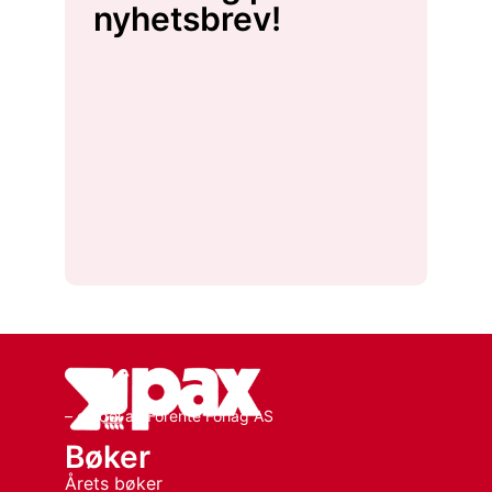
nyhetsbrev!
– en del av Forente Forlag AS
Bøker
Årets bøker