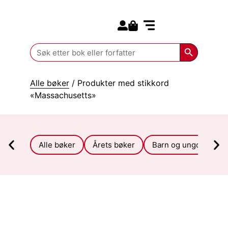
Search for:
Kommende bøker
Search Butt
Search
for:
Alle bøker
/ Produkter med stikkord
«Massachusetts»
Alle bøker
Årets bøker
Barn og ungdom