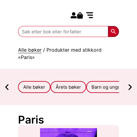
Search for:
Kommende bøker
Search Butt
Search
for:
Alle bøker
/ Produkter med stikkord
«Paris»
Alle bøker
Årets bøker
Barn og ungdom
Paris