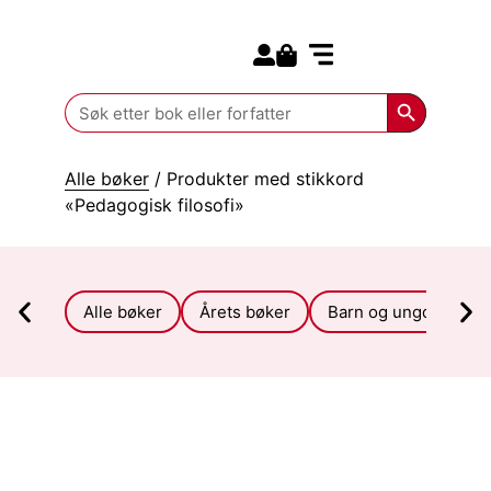
Search for:
Kommende bøker
Search Butt
Search
for:
Alle bøker
/ Produkter med stikkord
«Pedagogisk filosofi»
Alle bøker
Årets bøker
Barn og ungdom