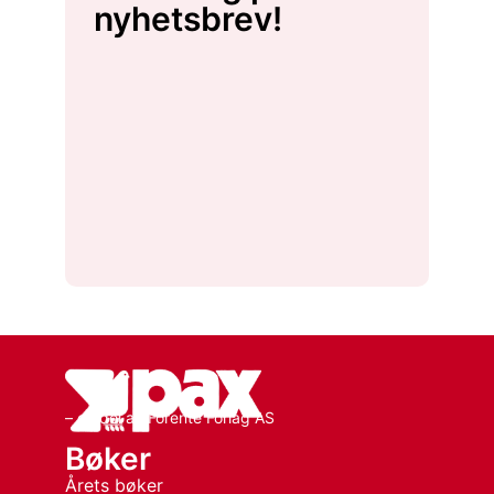
nyhetsbrev!
– en del av Forente Forlag AS
Bøker
Årets bøker