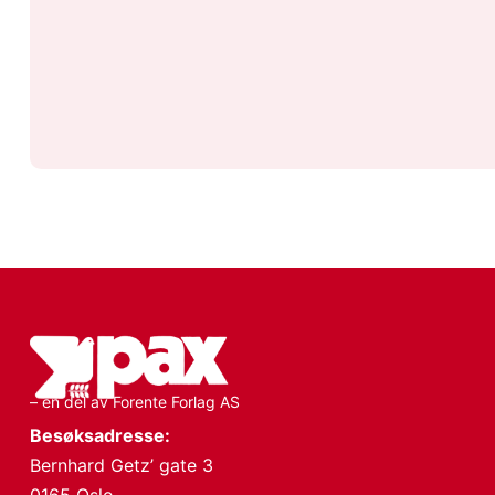
– en del av Forente Forlag AS
Besøksadresse:
Bernhard Getz’ gate 3