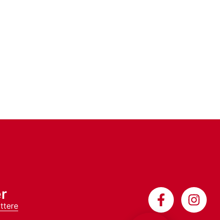
r
ttere