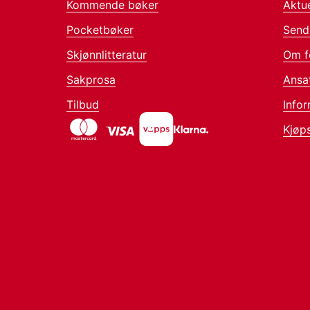
Kommende bøker
Aktue
Pocketbøker
Send
Skjønnlitteratur
Om f
Sakprosa
Ansa
Tilbud
Infor
Kjøps