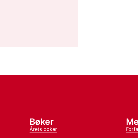
Bøker
Me
Årets bøker
Forfa