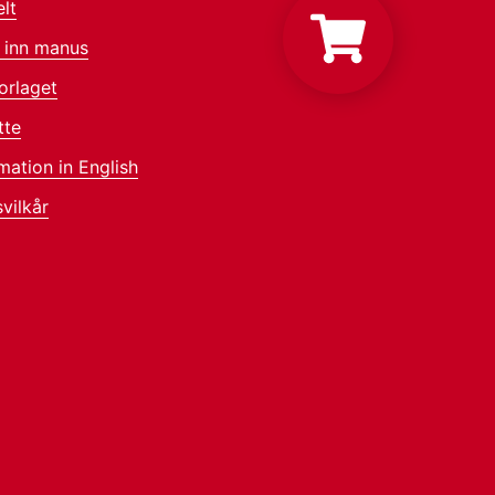
lt
 inn manus
orlaget
tte
mation in English
vilkår