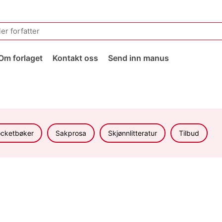
Om forlaget
Kontakt oss
Send inn manus
cketbøker
Sakprosa
Skjønnlitteratur
Tilbud