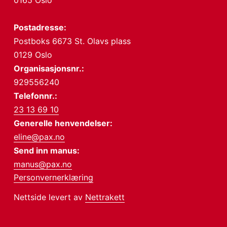
0165 Oslo
Postadresse:
Postboks 6673 St. Olavs plass
0129 Oslo
Organisasjonsnr.:
929556240
Telefonnr.:
23 13 69 10
Generelle henvendelser:
eline@pax.no
Send inn manus:
manus@pax.no
Personvernerklæring
Nettside levert av
Nettrakett