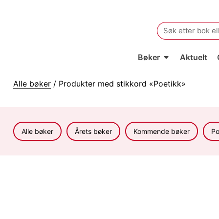
Search
for:
Bøker
Aktuelt
Alle bøker
/ Produkter med stikkord «Poetikk»
Alle bøker
Årets bøker
Kommende bøker
Po