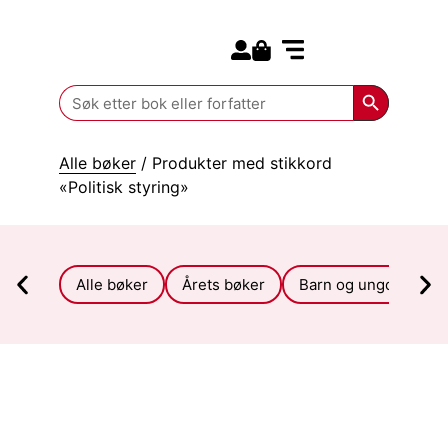
Search for:
Kommende bøker
Search Butt
Search
for:
Alle bøker
/ Produkter med stikkord
«Politisk styring»
Alle bøker
Årets bøker
Barn og ungdom