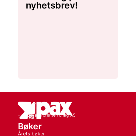
nyhetsbrev!
– en del av Forente Forlag AS
Bøker
Årets bøker