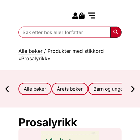
Search for:
Kommende bøker
Search Butt
Search
for:
Alle bøker
/ Produkter med stikkord
«Prosalyrikk»
Alle bøker
Årets bøker
Barn og ungdom
Prosalyrikk