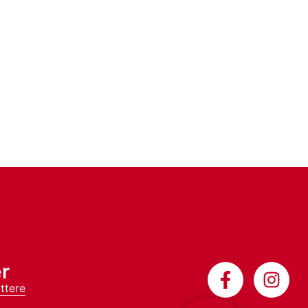
r
ttere