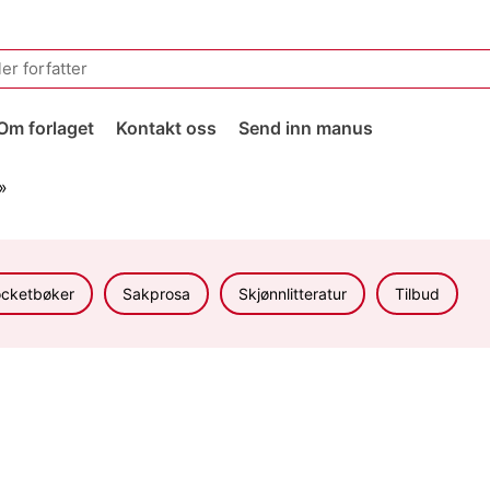
Om forlaget
Kontakt oss
Send inn manus
»
cketbøker
Sakprosa
Skjønnlitteratur
Tilbud