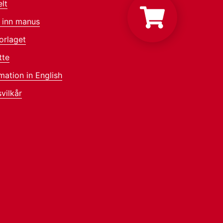
lt
 inn manus
orlaget
tte
mation in English
vilkår