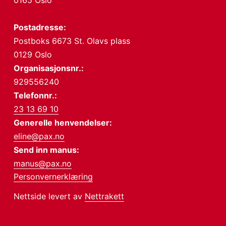
0165 Oslo
Postadresse:
Postboks 6673 St. Olavs plass
0129 Oslo
Organisasjonsnr.:
929556240
Telefonnr.:
23 13 69 10
Generelle henvendelser:
eline@pax.no
Send inn manus:
manus@pax.no
Personvernerklæring
Nettside levert av
Nettrakett