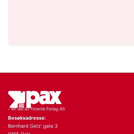
– en del av Forente Forlag AS
Besøksadresse:
Bernhard Getz’ gate 3