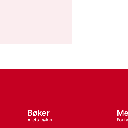
Bøker
Me
Årets bøker
Forfa