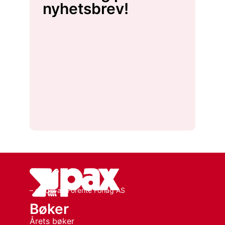
nyhetsbrev!
– en del av Forente Forlag AS
Bøker
Årets bøker