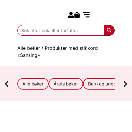
Search for:
Kommende bøker
Search Butt
Search
for:
Alle bøker
/ Produkter med stikkord
«Sansing»
Alle bøker
Årets bøker
Barn og ungdom