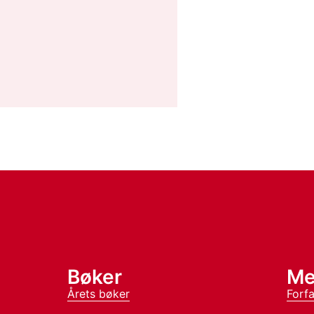
Bøker
Me
Årets bøker
Forfa