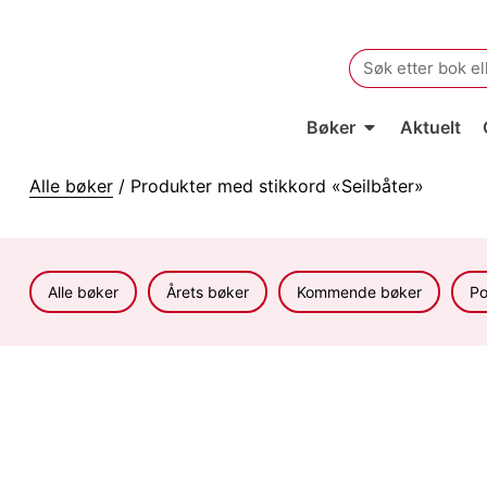
Search
for:
Bøker
Aktuelt
Alle bøker
/ Produkter med stikkord «Seilbåter»
Alle bøker
Årets bøker
Kommende bøker
Po