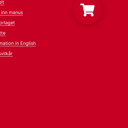
lt
 inn manus
orlaget
tte
mation in English
vilkår