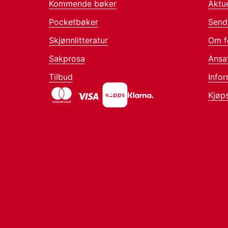
Kommende bøker
Aktue
Pocketbøker
Send
Skjønnlitteratur
Om f
Sakprosa
Ansa
Tilbud
Infor
Kjøps