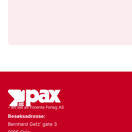
– en del av Forente Forlag AS
Besøksadresse:
Bernhard Getz’ gate 3