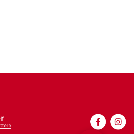
r
ttere