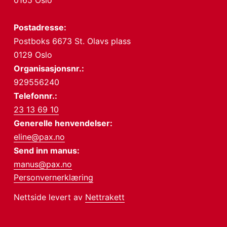
0165 Oslo
Postadresse:
Postboks 6673 St. Olavs plass
0129 Oslo
Organisasjonsnr.:
929556240
Telefonnr.:
23 13 69 10
Generelle henvendelser:
eline@pax.no
Send inn manus:
manus@pax.no
Personvernerklæring
Nettside levert av
Nettrakett