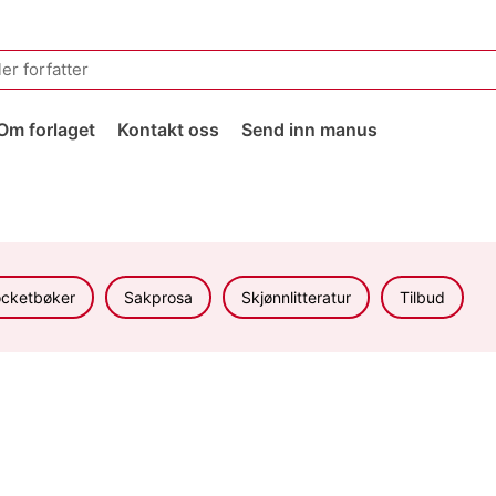
Om forlaget
Kontakt oss
Send inn manus
cketbøker
Sakprosa
Skjønnlitteratur
Tilbud