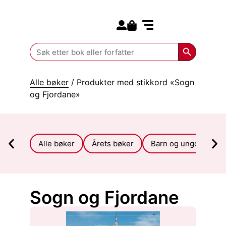
Search for:
Kommende bøker
Search Butt
Search
for:
Alle bøker
/ Produkter med stikkord «Sogn
og Fjordane»
Alle bøker
Årets bøker
Barn og ungdom
Sogn og Fjordane