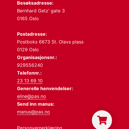
Besøksadresse:
Bernhard Getz’ gate 3
0165 Oslo
Postadresse:
Postboks 6673 St. Olavs plass
0129 Oslo
Organisasjonsnr.:
929556240
Telefonnr.:
23 13 69 10
Generelle henvendelser:
eline@pax.no
Send inn manus:
manus@pax.no
Personvernerklæring