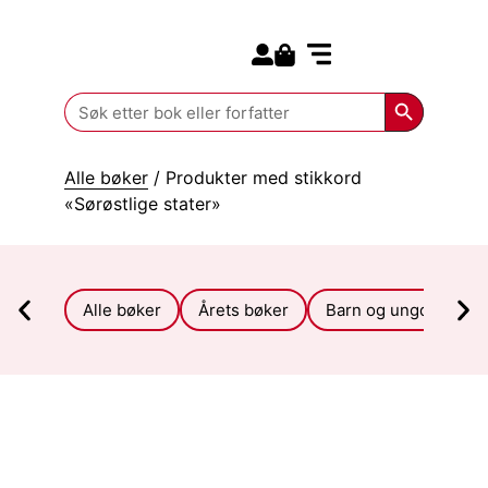
Search for:
Kommende bøker
Search Butt
Search
for:
Alle bøker
/ Produkter med stikkord
«Sørøstlige stater»
Alle bøker
Årets bøker
Barn og ungdom