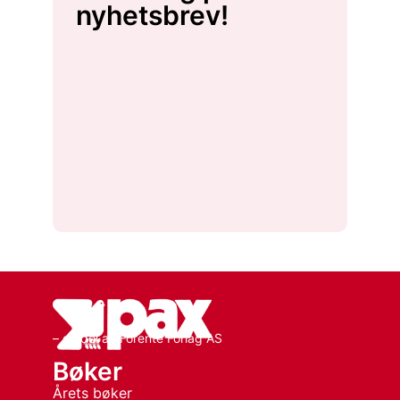
nyhetsbrev!
– en del av Forente Forlag AS
Bøker
Årets bøker