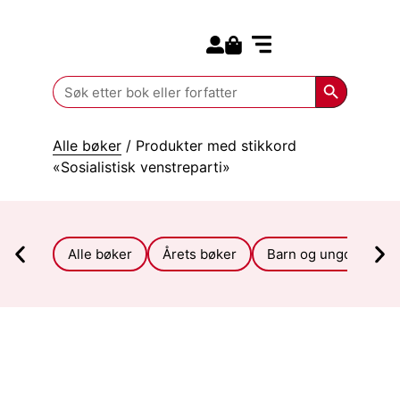
Search for:
Kommende bøker
Search Butt
Search
for:
Alle bøker
/ Produkter med stikkord
«Sosialistisk venstreparti»
Alle bøker
Årets bøker
Barn og ungdom