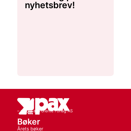
nyhetsbrev!
– en del av Forente Forlag AS
Bøker
Årets bøker