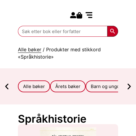
Search for:
Kommende bøker
Search Butt
Search
for:
Alle bøker
/ Produkter med stikkord
«Språkhistorie»
Alle bøker
Årets bøker
Barn og ungdom
Språkhistorie