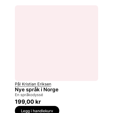
Pål Kristian Eriksen
Nye språk i Norge
en språkodyssé
199,00
kr
Legg i handlekurv