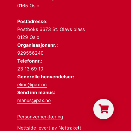
0165 Oslo
Postadresse:
Postboks 6673 St. Olavs plass
0129 Oslo
Organisasjonsnr.:
929556240
Telefonnr.:
23 13 69 10
Generelle henvendelser:
eline@pax.no
Send inn manus:
manus@pax.no
Personvernerklæring
Nettside levert av
Nettrakett