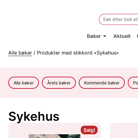
Search
for:
Bøker
Aktuelt
Alle bøker
/ Produkter med stikkord «Sykehus»
Alle bøker
Årets bøker
Kommende bøker
Po
Sykehus
Salg!