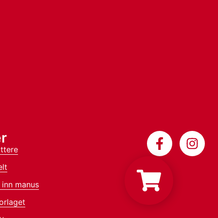
r
ttere
lt
 inn manus
orlaget