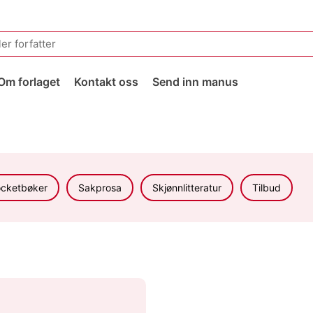
Om forlaget
Kontakt oss
Send inn manus
cketbøker
Sakprosa
Skjønnlitteratur
Tilbud