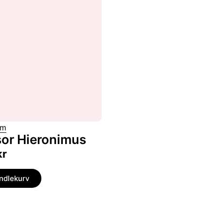
am
sor Hieronimus
kr
andlekurv