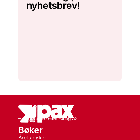
nyhetsbrev!
– en del av Forente Forlag AS
Bøker
Årets bøker