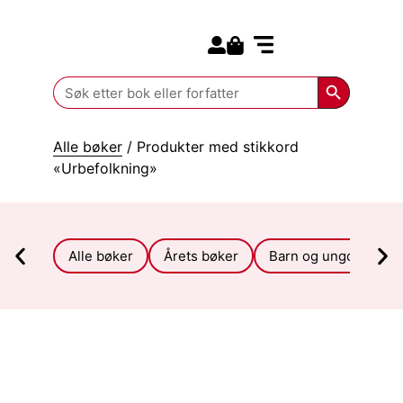
Search for:
Kommende bøker
Search Butt
Search
for:
Alle bøker
/ Produkter med stikkord
«Urbefolkning»
Alle bøker
Årets bøker
Barn og ungdom