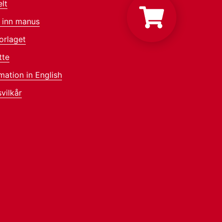
lt
 inn manus
orlaget
tte
mation in English
vilkår