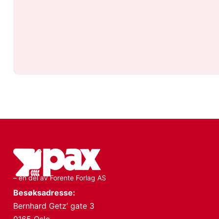
– en del av Forente Forlag AS
Besøksadresse:
Bernhard Getz’ gate 3