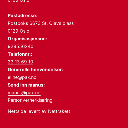
0165 Oslo
Postadresse:
Postboks 6673 St. Olavs plass
0129 Oslo
Organisasjonsnr.:
929556240
Telefonnr.:
23 13 69 10
Generelle henvendelser:
eline@pax.no
Send inn manus:
manus@pax.no
Personvernerklæring
Nettside levert av
Nettrakett