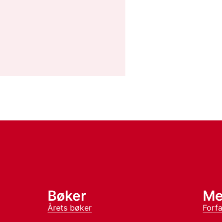
Bøker
Me
Årets bøker
Forfa