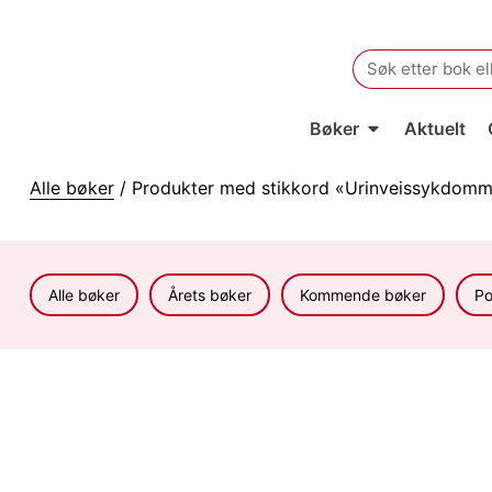
Search
for:
Bøker
Aktuelt
Alle bøker
/ Produkter med stikkord «Urinveissykdomm
Alle bøker
Årets bøker
Kommende bøker
Po