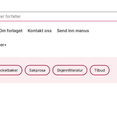
Om forlaget
Kontakt oss
Send inn manus
er»
cketbøker
Sakprosa
Skjønnlitteratur
Tilbud