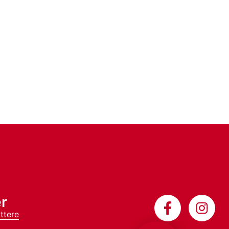
r
ttere