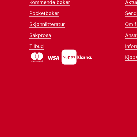
Kommende bøker
Aktue
Pocketbøker
Send
Skjønnlitteratur
Om f
Sakprosa
Ansa
Tilbud
Infor
Kjøps