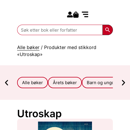
Search for:
Kommende bøker
Search Butt
Search
for:
Alle bøker
/ Produkter med stikkord
«Utroskap»
Alle bøker
Årets bøker
Barn og ungdom
Utroskap