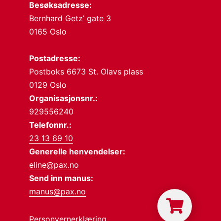
Besøksadresse:
Bernhard Getz’ gate 3
0165 Oslo
Postadresse:
Postboks 6673 St. Olavs plass
0129 Oslo
Organisasjonsnr.:
929556240
Telefonnr.:
23 13 69 10
Generelle henvendelser:
eline@pax.no
Send inn manus:
manus@pax.no
Personvernerklæring