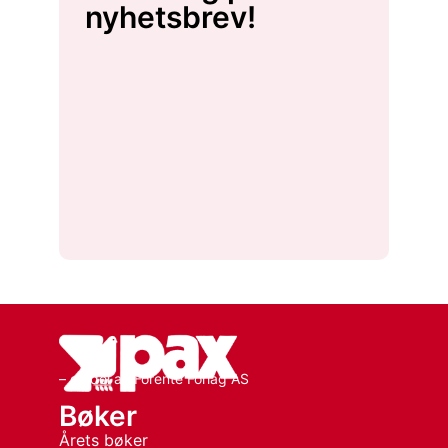
nyhetsbrev!
– en del av Forente Forlag AS
Bøker
Årets bøker