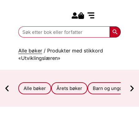
Search for:
Kommende bøker
Search Butt
Search
for:
Alle bøker
/ Produkter med stikkord
«Utviklingslæren»
Alle bøker
Årets bøker
Barn og ungdom