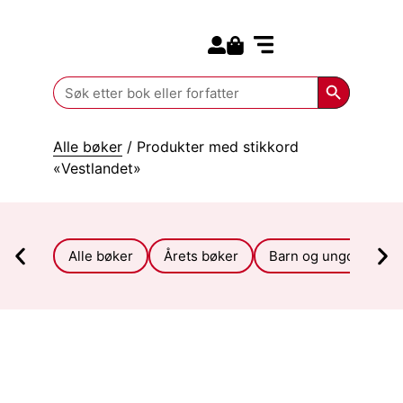
Search for:
Kommende bøker
Search Butt
Search
for:
Alle bøker
/ Produkter med stikkord
«Vestlandet»
Alle bøker
Årets bøker
Barn og ungdom