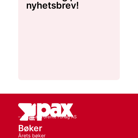
nyhetsbrev!
– en del av Forente Forlag AS
Bøker
Årets bøker