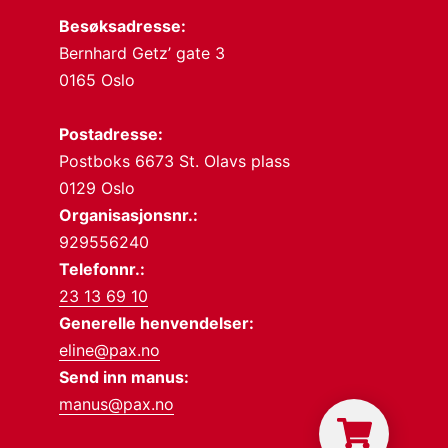
Besøksadresse:
Bernhard Getz’ gate 3
0165 Oslo
Postadresse:
Postboks 6673 St. Olavs plass
0129 Oslo
Organisasjonsnr.:
929556240
Telefonnr.:
23 13 69 10
Generelle henvendelser:
eline@pax.no
Send inn manus:
manus@pax.no