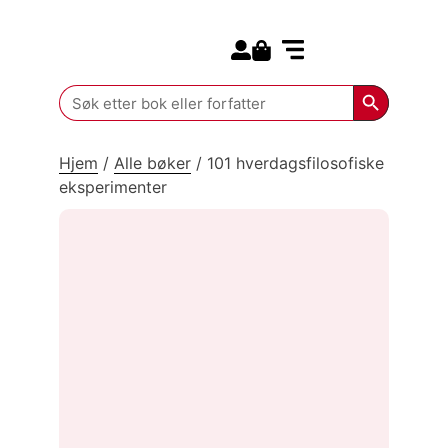
Search for:
Kommende bøker
Search Butt
Search
for:
Hjem
/
Alle bøker
/
101 hverdagsfilosofiske
eksperimenter