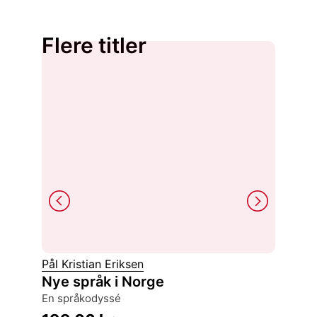
Flere titler
Alois Ri
Pål Kristian Eriksen
Den 
Nye språk i Norge
minne
en språkodyssé
tilbli