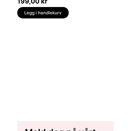
199,00
kr
369,
Legg i handlekurv
Legg