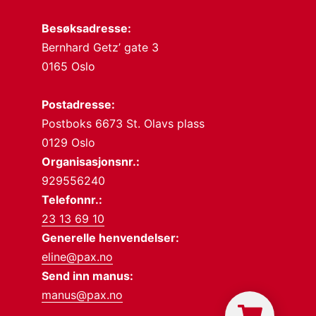
Besøksadresse:
Bernhard Getz’ gate 3
0165 Oslo
Postadresse:
Postboks 6673 St. Olavs plass
0129 Oslo
Organisasjonsnr.:
929556240
Telefonnr.:
23 13 69 10
Generelle henvendelser:
eline@pax.no
Send inn manus:
manus@pax.no