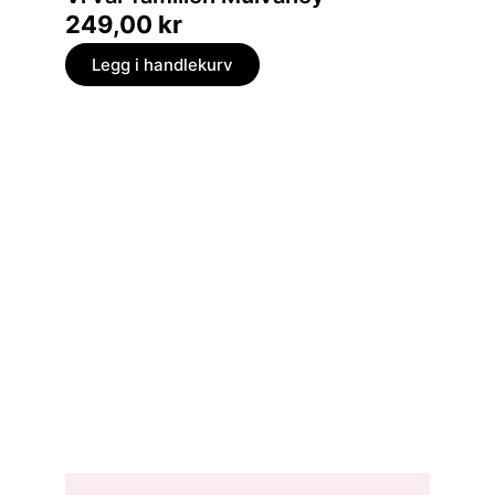
249,00
kr
229,
Legg i handlekurv
Legg