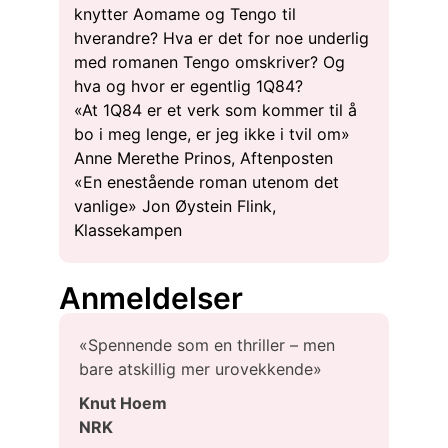
knytter Aomame og Tengo til
hverandre? Hva er det for noe underlig
med romanen Tengo omskriver? Og
hva og hvor er egentlig 1Q84?
«At 1Q84 er et verk som kommer til å
bo i meg lenge, er jeg ikke i tvil om»
Anne Merethe Prinos, Aftenposten
«En enestående roman utenom det
vanlige» Jon Øystein Flink,
Klassekampen
Anmeldelser
«Spennende som en thriller – men
bare atskillig mer urovekkende»
Knut Hoem
NRK