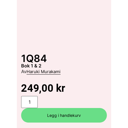
1Q84
Bok 1 & 2
Av
Haruki Murakami
249,00
kr
Legg i handlekurv