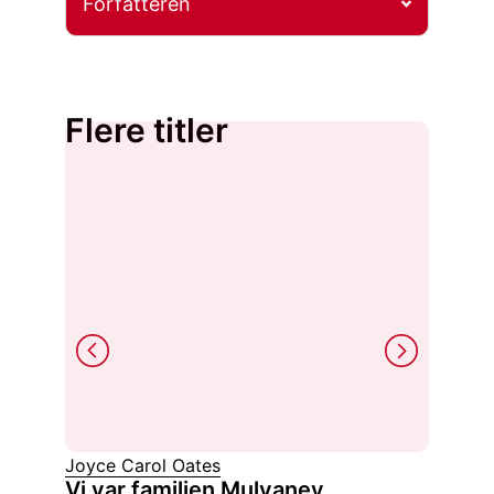
Forfatteren
Flere titler
Joyce Carol Oates
Virgini
Vi var familien Mulvaney
Bølge