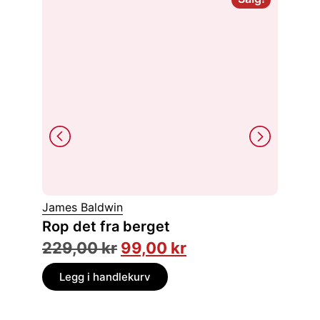
James Baldwin
Joyce C
Rop det fra berget
Svart 
229,00
kr
99,00
kr
149,
Legg i handlekurv
Legg