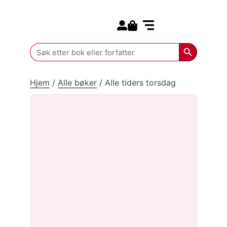
Search for:
Kommende bøker
Search Butt
Search
for:
Hjem
/
Alle bøker
/
Alle tiders torsdag