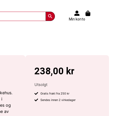
Search Button
Min konto
238,00
kr
Utsolgt
ykehus.
Gratis frakt fra 250 kr
 i
Sendes innen 2 virkedager
nes og
ne av