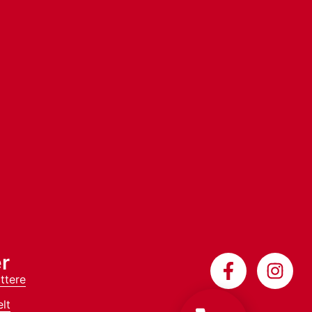
r
ttere
lt