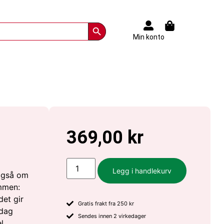
Search Button
Min konto
369,00
kr
Legg i handlekurv
også om
mmen:
det gir
Gratis frakt fra 250 kr
 dag
Sendes innen 2 virkedager
l