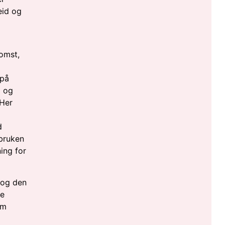
eid og
komst,
 på
p og
 Her
d
bruken
ing for
 og den
le
om