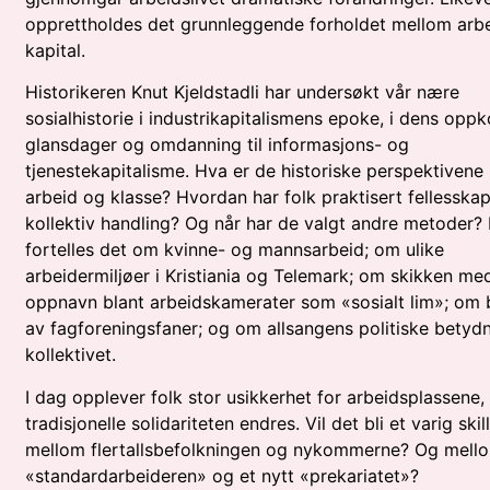
opprettholdes det grunnleggende forholdet mellom arb
kapital.
Historikeren Knut Kjeldstadli har undersøkt vår nære
sosialhistorie i industrikapitalismens epoke, i dens opp
glansdager og omdanning til informasjons- og
tjenestekapitalisme. Hva er de historiske perspektivene
arbeid og klasse? Hvordan har folk praktisert fellesska
kollektiv handling? Og når har de valgt andre metoder?
fortelles det om kvinne- og mannsarbeid; om ulike
arbeidermiljøer i Kristiania og Telemark; om skikken me
oppnavn blant arbeidskamerater som «sosialt lim»; om 
av fagforeningsfaner; og om allsangens politiske betydn
kollektivet.
I dag opplever folk stor usikkerhet for arbeidsplassene,
tradisjonelle solidariteten endres. Vil det bli et varig skil
mellom flertallsbefolkningen og nykommerne? Og mell
«standardarbeideren» og et nytt «prekariatet»?