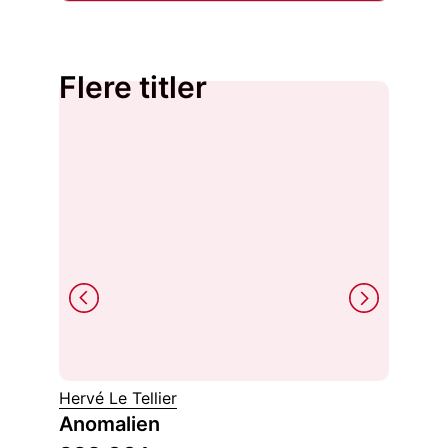
Flere titler
Hervé Le Tellier
John St
Anomalien
Øst f