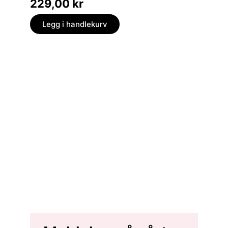
229,00
kr
249,
Legg i handlekurv
Legg