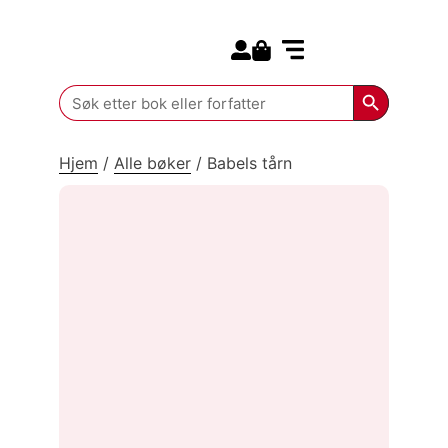
Search for:
Kommende bøker
Search Butt
Search
for:
Hjem
/
Alle bøker
/
Babels tårn