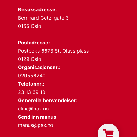
Besøksadresse:
Bernhard Getz’ gate 3
0165 Oslo
Postadresse:
Postboks 6673 St. Olavs plass
0129 Oslo
Organisasjonsnr.:
929556240
Telefonnr.:
23 13 69 10
Generelle henvendelser:
eline@pax.no
Send inn manus:
manus@pax.no