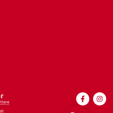
r
ttere
lt