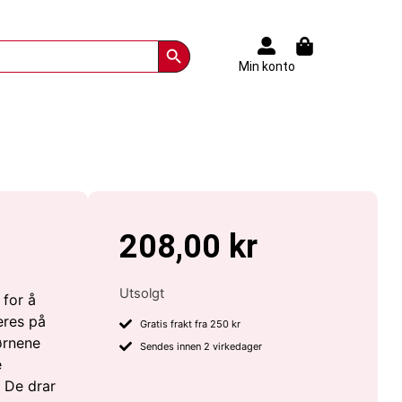
Search Button
Min konto
208,00
kr
Utsolgt
 for å
eres på
Gratis frakt fra 250 kr
jørnene
Sendes innen 2 virkedager
e
. De drar