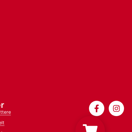
r
ttere
lt